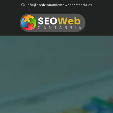
info@posicionamientowebcantabria.es