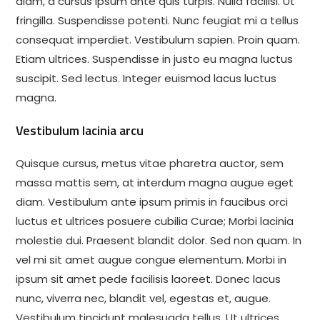
diam, a cursus ipsum ante quis turpis. Nulla facilisi. Ut
fringilla. Suspendisse potenti. Nunc feugiat mi a tellus
consequat imperdiet. Vestibulum sapien. Proin quam.
Etiam ultrices. Suspendisse in justo eu magna luctus
suscipit. Sed lectus. Integer euismod lacus luctus
magna.
Vestibulum lacinia arcu
Quisque cursus, metus vitae pharetra auctor, sem
massa mattis sem, at interdum magna augue eget
diam. Vestibulum ante ipsum primis in faucibus orci
luctus et ultrices posuere cubilia Curae; Morbi lacinia
molestie dui. Praesent blandit dolor. Sed non quam. In
vel mi sit amet augue congue elementum. Morbi in
ipsum sit amet pede facilisis laoreet. Donec lacus
nunc, viverra nec, blandit vel, egestas et, augue.
Vestibulum tincidunt malesuada tellus. Ut ultrices